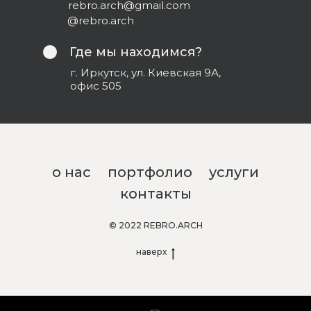
rebro.arch@gmail.com
@rebro.arch
Где мы находимся?
г. Иркутск, ул. Киевская 9А,
офис 505
о нас
портфолио
услуги
контакты
© 2022 REBRO.ARCH
наверх