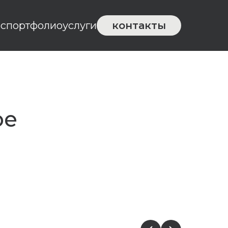
ас
портфолио
услуги
контакты
ое