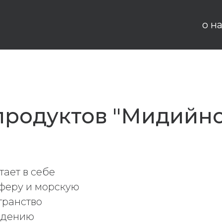
о н
продуктов "Мидийн
ает в себе
феру и морскую
транство
ждению