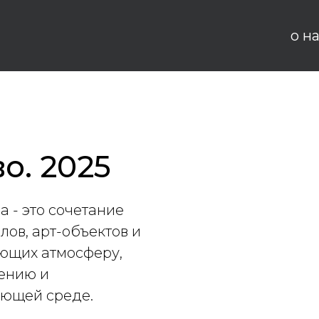
о н
о. 2025
 - это сочетание
лов, арт-объектов и
ющих атмосферу,
чению и
ающей среде.